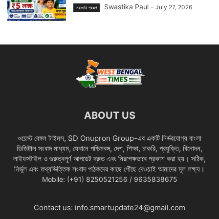
Swastika Paul
-
July 27, 2026
সরকারি প্রকল্প
ABOUT US
ওয়েস্ট বেঙ্গল টাইমস, SD Onupron Group-এর একটি নির্ভরযোগ্য বাংলা
ডিজিটাল সংবাদ মাধ্যম, যেখানে পশ্চিমবঙ্গ, দেশ, শিক্ষা, চাকরি, প্রযুক্তি, বিনোদন,
লাইফস্টাইল ও গুরুত্বপূর্ণ আপডেট দ্রুত এবং নিরপেক্ষভাবে প্রকাশ করা হয়। সঠিক,
নির্ভুল এবং তথ্যভিত্তিক সংবাদ পাঠকদের কাছে পৌঁছে দেওয়াই আমাদের মূল লক্ষ্য।
Mobile: (+91) 8250521256 / 9635838675
Contact us:
info.smartupdate24@gmail.com