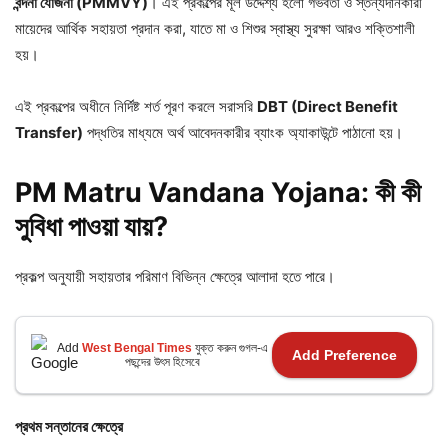
বন্দনা
যোজনা (PMMVY)
। এই প্রকল্পের মূল উদ্দেশ্য হলো গর্ভবতী ও স্তন্যদানকারী
মায়েদের আর্থিক সহায়তা প্রদান করা, যাতে মা ও শিশুর স্বাস্থ্য সুরক্ষা আরও শক্তিশালী
হয়।
এই প্রকল্পের অধীনে নির্দিষ্ট শর্ত পূরণ করলে সরাসরি
DBT (Direct Benefit
Transfer)
পদ্ধতির মাধ্যমে অর্থ আবেদনকারীর ব্যাংক অ্যাকাউন্টে পাঠানো হয়।
PM Matru Vandana Yojana: কী
কী
সুবিধা
পাওয়া
যায়?
প্রকল্প অনুযায়ী সহায়তার পরিমাণ বিভিন্ন ক্ষেত্রে আলাদা হতে পারে।
Add
West Bengal Times
যুক্ত করুন গুগল-এ
Add Preference
পছন্দের উৎস হিসেবে
প্রথম
সন্তানের
ক্ষেত্রে