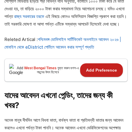
সোশ্যাল মিডিয়ায় ছড়িয়ে পড়া বিভিন্ন দাবি অনুযায়ী, বর্তমানে ১০০০ টাকা করে যে ভাতা
দেওয়া হয়, তা বাড়িয়ে ২০০০ টাকা করার সম্ভাবনা নিয়ে আলোচনা চলছে। যদিও এখনো
পর্যন্ত
রাজ্য সরকারের তরফে
এই বিষয়ে কোনও অফিসিয়াল বিজ্ঞপ্তি প্রকাশ করা হয়নি।
তাই সরকারি ঘোষণা না আসা পর্যন্ত এটিকে সম্ভাব্য আপডেট হিসেবেই দেখা হচ্ছে।
Releted Artical :
পশ্চিমবঙ্গ ডোমিসাইল সার্টিফিকেট অনলাইনে আবেদন ২০২৬ |
মোবাইল থেকে eDistrict পোর্টালে আবেদন করার সম্পূর্ণ পদ্ধতি
Add
West Bengal Times
যুক্ত করুন গুগল-এ
Add Preference
পছন্দের উৎস হিসেবে
যাদের আবেদন এখনো পেন্ডিং, তাদের জন্য কী
খবর?
অনেক মানুষ দীর্ঘদিন আগে বিধবা ভাতা, বার্ধক্য ভাতা বা প্রতিবন্ধী ভাতার জন্য আবেদন
করলেও এখনো পর্যন্ত টাকা পাননি। অনেক আবেদন এখনো ভেরিফিকেশনের অপেক্ষায়