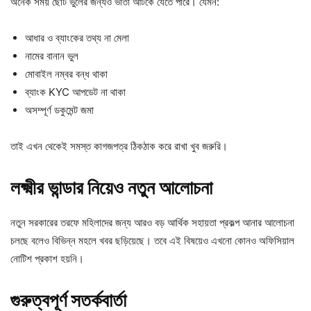
অনেক সময় ছোট ভুলের জন্যও ভাতা আটকে যেতে পারে। যেমন:
আধার ও ব্যাংকের তথ্য না মেলা
নামের বানান ভুল
মোবাইল নম্বর বন্ধ থাকা
ব্যাংক KYC আপডেট না থাকা
অসম্পূর্ণ ডকুমেন্ট জমা
তাই এখন থেকেই সমস্ত কাগজপত্র ঠিকঠাক করে রাখা খুব জরুরি।
লক্ষ্মীর ভান্ডার নিয়েও নতুন আলোচনা
নতুন সরকারের তরফে মহিলাদের জন্য আরও বড় আর্থিক সহায়তা প্রকল্প আনার আলোচনা
চলছে বলেও বিভিন্ন মহলে খবর ছড়িয়েছে। তবে এই বিষয়েও এখনো কোনও অফিসিয়াল
নোটিশ প্রকাশ হয়নি।
গুরুত্বপূর্ণ সতর্কবার্তা