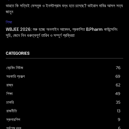
ভারতে কি সত্যিই ফেসবুক ও ইনস্টাগ্রাম বন্ধ হতে চলেছে? ভাইরাল দাবির আসল সত্য
জানুন
শিক্ষা
WBJEE 2026: শুরু হচ্ছে অনলাইন আবেদন, প্রকাশিত B.Pharm কাউন্সেলিং
সূচি, জেনে নিন গুরুত্বপূর্ণ তারিখ ও সম্পূর্ণ প্রক্রিয়া
CATEGORIES
ব্রেকিং নিউজ
76
সরকারি প্রকল্প
69
রাজ্য
62
শিক্ষা
49
চাকরি
35
রাজনীতি
13
স্কলারশিপ
9
সর্বশেষ খবর
6