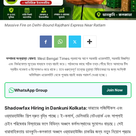
Massive Fire on Delhi-Bound Rajdhani Express Near Ratlam
সম্পাদনা সংক্রান্ত ঘোষণা:
West Bengal Times প্রকাশের আগে সরকারি ওয়েবসাইট, সরকারি বিজ্ঞপ্তি
এবং নির্ভরযোগ্য সূত্রের মাধ্যমে তথ্য যাচাই করে। পাঠকদের কাছে সঠিক তথ্য পৌঁছে দিতে আমাদের টিম
স্বাধীন গবেষণা ও বিশ্লেষণও করে থাকে। তবে গুরুত্বপূর্ণ তথ্যের চূড়ান্ত নিশ্চিতকরণের জন্য সংশ্লিষ্ট
অফিসিয়াল ওয়েবসাইট থেকে পুনরায় যাচাই করার পরামর্শ দেওয়া হচ্ছে।
WhatsApp Group
Join Now
Shadowfax Hiring in Dankuni Kolkata:
ভারতের লজিস্টিকস এবং
ওয়্যারহাউজিং শিল্প দ্রুত বৃদ্ধি পাচ্ছে। ই-কমার্স, ডেলিভারি নেটওয়ার্ক এবং সাপ্লাই
চেইন পরিষেবার বিস্তারের ফলে বিভিন্ন অঞ্চলে কর্মসংস্থানের সুযোগও বাড়ছে। সেই
ধারাবাহিকতায় ডানকুনি–কলকাতা অঞ্চলে ওয়্যারহাউজিং চাকরির জন্য নতুন নিয়োগ প্রচার