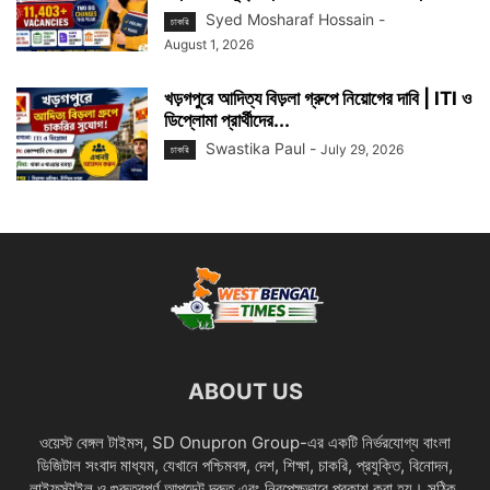
Syed Mosharaf Hossain
-
চাকরি
August 1, 2026
খড়গপুরে আদিত্য বিড়লা গ্রুপে নিয়োগের দাবি | ITI ও
ডিপ্লোমা প্রার্থীদের...
Swastika Paul
-
July 29, 2026
চাকরি
ABOUT US
ওয়েস্ট বেঙ্গল টাইমস, SD Onupron Group-এর একটি নির্ভরযোগ্য বাংলা
ডিজিটাল সংবাদ মাধ্যম, যেখানে পশ্চিমবঙ্গ, দেশ, শিক্ষা, চাকরি, প্রযুক্তি, বিনোদন,
লাইফস্টাইল ও গুরুত্বপূর্ণ আপডেট দ্রুত এবং নিরপেক্ষভাবে প্রকাশ করা হয়। সঠিক,