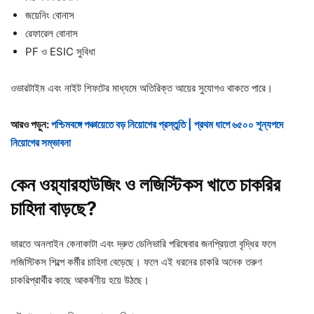
জয়েনিং বোনাস
রেফারেল বোনাস
PF ও ESIC সুবিধা
ওভারটাইম এবং নাইট শিফটের মাধ্যমে অতিরিক্ত আয়ের সুযোগও থাকতে পারে।
আরও পড়ুন:
পশ্চিমবঙ্গে পঞ্চায়েতে বড় নিয়োগের প্রস্তুতি | প্রথম ধাপে ৬৫০০ শূন্যপদে
নিয়োগের সম্ভাবনা
কেন
ওয়্যারহাউজিং
ও
লজিস্টিকস
খাতে
চাকরির
চাহিদা
বাড়ছে?
ভারতে অনলাইন কেনাকাটা এবং দ্রুত ডেলিভারি পরিষেবার জনপ্রিয়তা বৃদ্ধির ফলে
লজিস্টিকস শিল্পে কর্মীর চাহিদা বেড়েছে। ফলে এই ধরনের চাকরি অনেক তরুণ
চাকরিপ্রার্থীর কাছে আকর্ষণীয় হয়ে উঠছে।