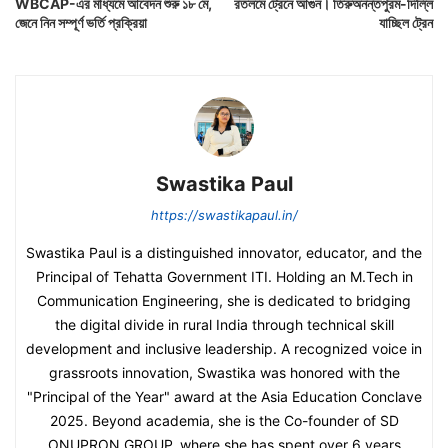
WBCAP-এর মাধ্যমে আবেদন শুরু ১৮ মে,
রতলমে ট্রেনে আগুন। তিরুঅনন্তপুরম-দিল্লি
জেনে নিন সম্পূর্ণ ভর্তি প্রক্রিয়া
যাচ্ছিল ট্রেন
Swastika Paul
https://swastikapaul.in/
Swastika Paul is a distinguished innovator, educator, and the
Principal of Tehatta Government ITI. Holding an M.Tech in
Communication Engineering, she is dedicated to bridging
the digital divide in rural India through technical skill
development and inclusive leadership. A recognized voice in
grassroots innovation, Swastika was honored with the
"Principal of the Year" award at the Asia Education Conclave
2025. Beyond academia, she is the Co-founder of SD
ONUPRON GROUP, where she has spent over 6 years