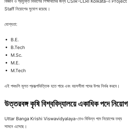
বিজ্ঞান ও প্রযুক্তি বিভাগের শিক্ষার্থীদের জন্য CSIR-CLRI Kolkata-এ Project
Staff নিয়োগের সুযোগ রয়েছে।
যোগ্যতা:
B.E.
B.Tech
M.Sc.
M.E.
M.Tech
এই পদগুলি মূলত প্রকল্পভিত্তিক হতে পারে এবং বয়সসীমা পদের উপর নির্ভর করবে।
উত্তরবঙ্গ
কৃষি
বিশ্ববিদ্যালয়ে
একাধিক
পদে
নিয়োগ
Uttar Banga Krishi Viswavidyalaya-তেও বিভিন্ন পদে নিয়োগের তথ্য
সামনে এসেছে।