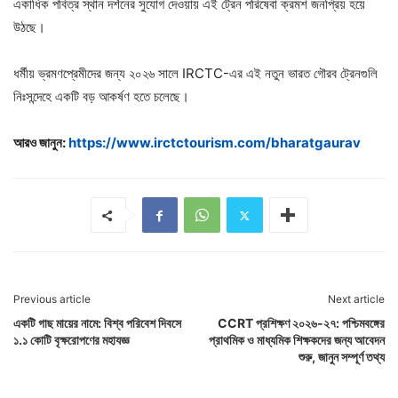
একাধিক পবিত্র স্থান দর্শনের সুযোগ দেওয়ায় এই ট্রেন পরিষেবা ক্রমশ জনপ্রিয় হয়ে
উঠছে।
ধর্মীয় ভ্রমণপ্রেমীদের জন্য ২০২৬ সালে IRCTC-এর এই নতুন ভারত গৌরব ট্রেনগুলি
নিঃসন্দেহে একটি বড় আকর্ষণ হতে চলেছে।
আরও জানুন:
https://www.irctctourism.com/bharatgaurav
Previous article
Next article
একটি গাছ মায়ের নামে: বিশ্ব পরিবেশ দিবসে
CCRT প্রশিক্ষণ ২০২৬-২৭: পশ্চিমবঙ্গের
১.১ কোটি বৃক্ষরোপণের মহাযজ্ঞ
প্রাথমিক ও মাধ্যমিক শিক্ষকদের জন্য আবেদন
শুরু, জানুন সম্পূর্ণ তথ্য