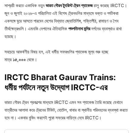
সাশ্রয়ী করতে একাধিক নতুন
ভারত
গৌরব
ট্যুরিস্ট
ট্রেন
প্যাকেজ
চালু করেছে IRCTC।
জুন ও জুলাই ২০২৬-এ পরিচালিত এই বিশেষ ট্রেনগুলির মাধ্যমে ভক্ত ও পর্যটকরা
একসঙ্গে ঘুরে আসতে পারবেন দেশের বিখ্যাত জ্যোতির্লিঙ্গ, শক্তিপীঠ, রামায়ণ ও শৈব
তীর্থক্ষেত্রগুলি। এমনকি নেপালের ঐতিহাসিক
পশুপতিনাথ
মন্দির
দর্শনের ব্যবস্থাও রাখা
হয়েছে।
সবচেয়ে আকর্ষণীয় বিষয় হল, এই ধর্মীয় সফরগুলির প্যাকেজ মূল্য শুরু হচ্ছে
মাত্র
১৫,
০০০
থেকে।
IRCTC Bharat Gaurav Trains:
ধর্মীয়
পর্যটনে
নতুন
উদ্যোগ IRCTC-
এর
ভারত গৌরব ট্রেন প্রকল্পের মাধ্যমে IRCTC এমন সব প্যাকেজ তৈরি করেছে যেখানে
যাত্রীদের আলাদা করে ট্রেনের টিকিট, হোটেল, খাবার বা স্থানীয় পরিবহনের ব্যবস্থা করতে
হবে না। একবার বুকিং করলেই পুরো সফরের দায়িত্ব নেবে IRCTC।