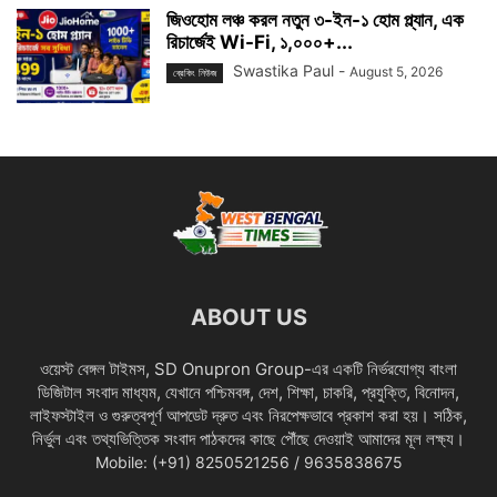
জিওহোম লঞ্চ করল নতুন ৩-ইন-১ হোম প্ল্যান, এক
রিচার্জেই Wi-Fi, ১,০০০+...
Swastika Paul
-
August 5, 2026
ব্রেকিং নিউজ
ABOUT US
ওয়েস্ট বেঙ্গল টাইমস, SD Onupron Group-এর একটি নির্ভরযোগ্য বাংলা
ডিজিটাল সংবাদ মাধ্যম, যেখানে পশ্চিমবঙ্গ, দেশ, শিক্ষা, চাকরি, প্রযুক্তি, বিনোদন,
লাইফস্টাইল ও গুরুত্বপূর্ণ আপডেট দ্রুত এবং নিরপেক্ষভাবে প্রকাশ করা হয়। সঠিক,
নির্ভুল এবং তথ্যভিত্তিক সংবাদ পাঠকদের কাছে পৌঁছে দেওয়াই আমাদের মূল লক্ষ্য।
Mobile: (+91) 8250521256 / 9635838675