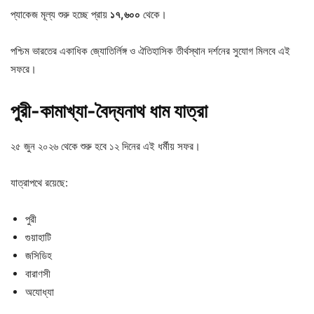
প্যাকেজ মূল্য শুরু হচ্ছে প্রায়
১৭,
৬০০
থেকে।
পশ্চিম ভারতের একাধিক জ্যোতির্লিঙ্গ ও ঐতিহাসিক তীর্থস্থান দর্শনের সুযোগ মিলবে এই
সফরে।
পুরী-
কামাখ্যা-
বৈদ্যনাথ
ধাম
যাত্রা
২৫ জুন ২০২৬ থেকে শুরু হবে ১২ দিনের এই ধর্মীয় সফর।
যাত্রাপথে রয়েছে:
পুরী
গুয়াহাটি
জসিডিহ
বারাণসী
অযোধ্যা