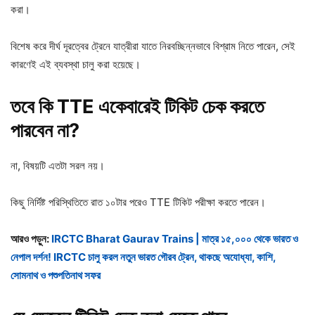
করা।
বিশেষ করে দীর্ঘ দূরত্বের ট্রেনে যাত্রীরা যাতে নিরবচ্ছিন্নভাবে বিশ্রাম নিতে পারেন, সেই
কারণেই এই ব্যবস্থা চালু করা হয়েছে।
তবে
কি TTE
একেবারেই
টিকিট
চেক
করতে
পারবেন
না?
না, বিষয়টি এতটা সরল নয়।
কিছু নির্দিষ্ট পরিস্থিতিতে রাত ১০টার পরেও TTE টিকিট পরীক্ষা করতে পারেন।
আরও পড়ুন:
IRCTC Bharat Gaurav Trains | মাত্র ১৫,০০০ থেকে ভারত ও
নেপাল দর্শন! IRCTC চালু করল নতুন ভারত গৌরব ট্রেন, থাকছে অযোধ্যা, কাশি,
সোমনাথ ও পশুপতিনাথ সফর