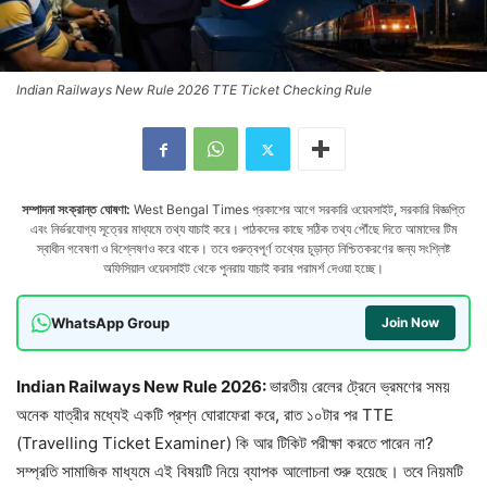
Indian Railways New Rule 2026 TTE Ticket Checking Rule
সম্পাদনা সংক্রান্ত ঘোষণা:
West Bengal Times প্রকাশের আগে সরকারি ওয়েবসাইট, সরকারি বিজ্ঞপ্তি
এবং নির্ভরযোগ্য সূত্রের মাধ্যমে তথ্য যাচাই করে। পাঠকদের কাছে সঠিক তথ্য পৌঁছে দিতে আমাদের টিম
স্বাধীন গবেষণা ও বিশ্লেষণও করে থাকে। তবে গুরুত্বপূর্ণ তথ্যের চূড়ান্ত নিশ্চিতকরণের জন্য সংশ্লিষ্ট
অফিসিয়াল ওয়েবসাইট থেকে পুনরায় যাচাই করার পরামর্শ দেওয়া হচ্ছে।
WhatsApp Group
Join Now
Indian Railways New Rule 2026:
ভারতীয় রেলের ট্রেনে ভ্রমণের সময়
অনেক যাত্রীর মধ্যেই একটি প্রশ্ন ঘোরাফেরা করে, রাত ১০টার পর TTE
(Travelling Ticket Examiner) কি আর টিকিট পরীক্ষা করতে পারেন না?
সম্প্রতি সামাজিক মাধ্যমে এই বিষয়টি নিয়ে ব্যাপক আলোচনা শুরু হয়েছে। তবে নিয়মটি