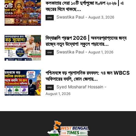
কলকাতার সেরা ১০টি দুর্গাপুজো মণ্ডপ ২০২৬ | এ
বছরের থিমে থাকছে...
Swastika Paul
-
August 3, 2026
রাজ্য
বিদ্যাঞ্জলি প্রকল্প 2026 | অবসরপ্রাপ্তদের জন্য
রাজ্যে নতুন উদ্যোগ! স্কুলে পড়ানোর...
Swastika Paul
-
August 1, 2026
রাজ্য
পশ্চিমবঙ্গে বড় প্রশাসনিক রদবদল: ৭৪ জন WBCS
অফিসারের বদলি, কোন জেলায়...
Syed Mosharaf Hossain
-
রাজ্য
August 1, 2026