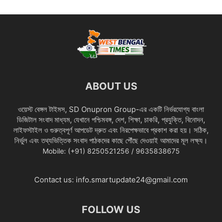
ABOUT US
ওয়েস্ট বেঙ্গল টাইমস, SD Onupron Group-এর একটি নির্ভরযোগ্য বাংলা
ডিজিটাল সংবাদ মাধ্যম, যেখানে পশ্চিমবঙ্গ, দেশ, শিক্ষা, চাকরি, প্রযুক্তি, বিনোদন,
লাইফস্টাইল ও গুরুত্বপূর্ণ আপডেট দ্রুত এবং নিরপেক্ষভাবে প্রকাশ করা হয়। সঠিক,
নির্ভুল এবং তথ্যভিত্তিক সংবাদ পাঠকদের কাছে পৌঁছে দেওয়াই আমাদের মূল লক্ষ্য।
Mobile: (+91) 8250521256 / 9635838675
Contact us:
info.smartupdate24@gmail.com
FOLLOW US