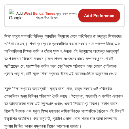
Add
West Bengal Times
যুক্ত করুন গুগল-এ
Add Preference
পছন্দের উৎস হিসেবে
শিক্ষা দপ্তর সম্প্রতি বিভিন্ন প্রাথমিক বিদ্যালয় থেকে অতিরিক্ত বা উদ্বৃত্ত শিক্ষকদের
তালিকা চেয়েছে। শিক্ষা ব্যবস্থাকে পুনরুজ্জীবিত করতে সরকার নানা পদক্ষেপ নিচ্ছে এবং
আধিকারিকরা শিক্ষক বদলি ও তাঁদের সুষম বণ্টনকে এই উদ্যোগের অত্যন্ত গুরুত্বপূর্ণ
অংশ হিসেবে বিবেচনা করছেন। তবে শিক্ষক সংগঠনের রাজ্য সম্পাদক চন্দন গোরাই
জানিয়েছেন যে, পারস্পরিক বদলির ফলে শ্রেণিকক্ষে পাঠদানের ওপর কোনো নেতিবাচক
প্রভাব পড়ে না; তাই স্কুল শিক্ষা দপ্তরের উচিত এই আবেদনগুলিকে অনুমোদন দেওয়া।
স্কুল শিক্ষা দপ্তরের অভ্যন্তরীণ সূত্রে জানা গেছে, রাজ্য সরকার এই পরিস্থিতি
মোকাবিলার জন্য বিভিন্ন পরিকল্পনা তৈরি করছে। উল্লেখ্য, শহরতলি ও গ্রামীণ এলাকার
বহু অভিভাবকের কাছে এই স্কুলগুলি এখনও একটি নির্ভরযোগ্য বিকল্প। বিকাশ ভবনে
বিজেপি বিধায়ক এবং স্কুল শিক্ষা দপ্তরের আধিকারিকদের সাম্প্রতিক বৈঠকেও এই বিষয়টি
উত্থাপিত হয়েছিল। খবর অনুযায়ী, গ্রামীণ এলাকা থেকে শহরে চলে আসা শিক্ষকদের
পুনরায় ফিরিয়ে আনার সম্ভাবনা নিয়েও আলোচনা হয়েছে।