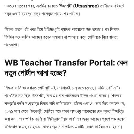
দফতরের সূত্রের খবর, এতদিন ব্যবহৃত
‘
উৎসশ্রী’ (Utsashree)
পোর্টালের পরিবর্তে
নতুন একটি ব্যবস্থা চালুর প্রস্তুতি প্রায় শেষ পর্যায়ে।
শিক্ষক মহলে এই খবর নিয়ে ইতিমধ্যেই ব্যাপক আলোচনা শুরু হয়েছে। বহু শিক্ষক
দীর্ঘদিন ধরে বদলির আবেদন করেও সমাধান না পাওয়ায় নতুন পোর্টালকে ঘিরে বাড়ছে
প্রত্যাশা।
WB Teacher Transfer Portal: কেন
নতুন
পোর্টাল
আনা
হচ্ছে?
শিক্ষক বদলি সংক্রান্ত পোর্টালটি এই সপ্তাহেই চালু হতে চলেছে। যদিও পোর্টালটির
প্রাথমিক নাম ছিল ‘উৎসশ্রী’, তবে এর নাম পরিবর্তনের ইঙ্গিত পাওয়া যাচ্ছে। শিক্ষকরা
সম্প্রতি বদলি সংক্রান্ত বিষয়ে দাবি জানিয়েছেন; তাঁদের একাংশ জোর দিয়ে বলছেন যে,
২০২১ সাল থেকে ‘উৎসশ্রী’ পোর্টালে পড়ে থাকা অসংখ্য আবেদনের যেন দ্রুত নিষ্পত্তি
করা হয়। পারস্পরিক বদলি বা ‘মিউচুয়াল ট্রান্সফার’-এর জন্য আবেদন গ্রহণ শুরু হলেও,
অভিযোগ রয়েছে যে ২০২৬ সালের জুন মাস পর্যন্ত একটিও বদলি কার্যকর করা হয়নি।