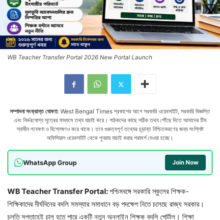
WB Teacher Transfer Portal 2026 New Portal Launch
সম্পাদনা সংক্রান্ত ঘোষণা:
West Bengal Times প্রকাশের আগে সরকারি ওয়েবসাইট, সরকারি বিজ্ঞপ্তি
এবং নির্ভরযোগ্য সূত্রের মাধ্যমে তথ্য যাচাই করে। পাঠকদের কাছে সঠিক তথ্য পৌঁছে দিতে আমাদের টিম
স্বাধীন গবেষণা ও বিশ্লেষণও করে থাকে। তবে গুরুত্বপূর্ণ তথ্যের চূড়ান্ত নিশ্চিতকরণের জন্য সংশ্লিষ্ট
অফিসিয়াল ওয়েবসাইট থেকে পুনরায় যাচাই করার পরামর্শ দেওয়া হচ্ছে।
WhatsApp Group
Join Now
WB Teacher Transfer Portal:
পশ্চিমবঙ্গে সরকারি স্কুলের শিক্ষক-
শিক্ষিকাদের দীর্ঘদিনের বদলি সমস্যার সমাধানে বড় পদক্ষেপ নিতে চলেছে রাজ্য সরকার।
চলতি সপ্তাহেই চালু হতে পারে একটি নতুন অনলাইন শিক্ষক বদলি পোর্টাল। শিক্ষা