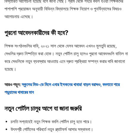
বিস্তারিত আলোচনা হয়েছে বলে জানা গেছে। গ্রাম থেকে শহরে বদলি হওয়া শিক্ষকদের
পাশাপাশি প্রয়োজন অনুযায়ী বিভিন্ন বিদ্যালয়ে শিক্ষক নিয়োগ ও পুনর্বিন্যাসের বিষয়ও
আলোচনায় এসেছে।
পুরনো
আবেদনকারীদের
কী
হবে?
শিক্ষক সংগঠনগুলির দাবি, ২০২১ সাল থেকে যেসব আবেদন এখনও মুলতুবি রয়েছে,
সেগুলির দ্রুত নিষ্পত্তি করা হোক। নতুন পোর্টাল চালু হলেও পুরনো আবেদনগুলি বাতিল না
করে সেগুলিকে নতুন ব্যবস্থার আওতায় এনে দ্রুত প্রক্রিয়া সম্পন্ন করার দাবি জানানো
হয়েছে।
আরও পড়ুন:
স্কুলের মিড-ডে মিলে এবার ইসকনের খাবার! বাড়ল বরাদ্দও, বদলাতে পারে
পড়ুয়াদের খাবারের মান
নতুন
পোর্টাল
চালুর
আগে
যা
জানা
জরুরি
চলতি সপ্তাহেই নতুন শিক্ষক বদলি পোর্টাল চালু হতে পারে।
উৎসশ্রী পোর্টালের পরিবর্তে নতুন প্ল্যাটফর্ম আসার সম্ভাবনা।