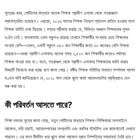
সূত্রের খবর, পোর্টালের মাধ্যমে অনেক শিক্ষক গ্রামীণ এলাকা থেকে শহরাঞ্চলে
স্থানান্তরিত হয়েছেন। এছাড়া, ২০১৬ সালের শিক্ষক নিয়োগ প্যানেল বাতিল হওয়ার ফলে
শিক্ষক ঘাটতি দেখা দিয়েছে। দপ্তর স্বীকার করছে যে, বিভিন্ন অঞ্চলে শিক্ষকদের সুষম
বণ্টন নেই। কলকাতায় এমন স্কুলও রয়েছে যেখানে শিক্ষার্থীর সংখ্যার চেয়ে শিক্ষকের
সংখ্যা বেশি—যেমন, একটি স্কুলে ৩৫০ জন শিক্ষার্থীর জন্য ৩০ জনেরও বেশি শিক্ষক
রয়েছেন—অথচ গ্রামীণ এলাকায় অনেক সময় ২,৫০০ জন শিক্ষার্থীর জন্যও পর্যাপ্ত
শিক্ষক পাওয়া যায় না। ফলে, শহরাঞ্চল থেকে গ্রামীণ এলাকায় শিক্ষকদের বদলি করার
বিষয়টি বিবেচনা করা হচ্ছে বলে জানা গেছে। বঙ্গীয় শিক্ষক সমিতির সাধারণ সম্পাদক স্বপন
মণ্ডল দাবি জানিয়েছেন যে, ২০২১ সাল থেকে ঝুলে থাকা আবেদনগুলির প্রক্রিয়াও যেন
শুরু করা হয়।
কী
পরিবর্তন
আসতে
পারে?
শিক্ষা দফতর সূত্রে জানা গেছে, নতুন পোর্টালের মাধ্যমে শিক্ষক-শিক্ষিকারা অনলাইনে
আবেদন, নথি যাচাই, আবেদনপত্রের অগ্রগতি এবং বদলির স্ট্যাটাস এক জায়গাতেই দেখতে
পারবেন। এর ফলে দীর্ঘদিন ধরে ঝুলে থাকা আবেদন দ্রুত নিষ্পত্তির সম্ভাবনা তৈরি হবে।