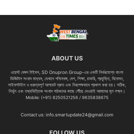
ABOUT US
ওয়েস্ট বেঙ্গল টাইমস, SD Onupron Group-এর একটি নির্ভরযোগ্য বাংলা
ডিজিটাল সংবাদ মাধ্যম, যেখানে পশ্চিমবঙ্গ, দেশ, শিক্ষা, চাকরি, প্রযুক্তি, বিনোদন,
লাইফস্টাইল ও গুরুত্বপূর্ণ আপডেট দ্রুত এবং নিরপেক্ষভাবে প্রকাশ করা হয়। সঠিক,
নির্ভুল এবং তথ্যভিত্তিক সংবাদ পাঠকদের কাছে পৌঁছে দেওয়াই আমাদের মূল লক্ষ্য।
Mobile: (+91) 8250521256 / 9635838675
Contact us:
info.smartupdate24@gmail.com
FOLLOW US