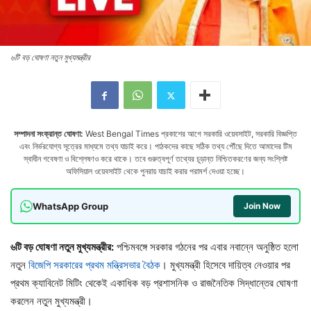
৬টি বড় ঘোষণা নতুন মুখ্যমন্ত্রীর
সম্পাদনা সংক্রান্ত ঘোষণা:
West Bengal Times প্রকাশের আগে সরকারি ওয়েবসাইট, সরকারি বিজ্ঞপ্তি
এবং নির্ভরযোগ্য সূত্রের মাধ্যমে তথ্য যাচাই করে। পাঠকদের কাছে সঠিক তথ্য পৌঁছে দিতে আমাদের টিম
স্বাধীন গবেষণা ও বিশ্লেষণও করে থাকে। তবে গুরুত্বপূর্ণ তথ্যের চূড়ান্ত নিশ্চিতকরণের জন্য সংশ্লিষ্ট
অফিসিয়াল ওয়েবসাইট থেকে পুনরায় যাচাই করার পরামর্শ দেওয়া হচ্ছে।
WhatsApp Group
Join Now
৬টি বড় ঘোষণা নতুন মুখ্যমন্ত্রীর:
পশ্চিমবঙ্গে সরকার গঠনের পর এবার নবান্নে অনুষ্ঠিত হলো
নতুন
বিজেপি সরকারের প্রথম মন্ত্রিসভার বৈঠক
। মুখ্যমন্ত্রী হিসেবে দায়িত্ব নেওয়ার পর
প্রথম ক্যাবিনেট মিটিং থেকেই একাধিক বড় প্রশাসনিক ও রাজনৈতিক সিদ্ধান্তের ঘোষণা
করলেন নতুন মুখ্যমন্ত্রী।