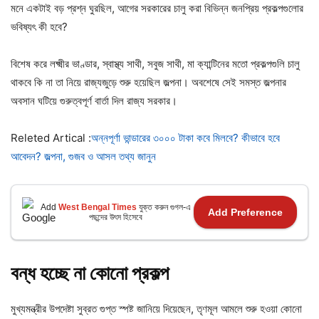
মনে একটাই বড় প্রশ্ন ঘুরছিল, আগের সরকারের চালু করা বিভিন্ন জনপ্রিয় প্রকল্পগুলোর
ভবিষ্যৎ কী হবে?
বিশেষ করে লক্ষ্মীর ভাণ্ডার, স্বাস্থ্য সাথী, সবুজ সাথী, মা ক্যান্টিনের মতো প্রকল্পগুলি চালু
থাকবে কি না তা নিয়ে রাজ্যজুড়ে শুরু হয়েছিল জল্পনা। অবশেষে সেই সমস্ত জল্পনার
অবসান ঘটিয়ে গুরুত্বপূর্ণ বার্তা দিল রাজ্য সরকার।
Releted Artical :
অন্নপূর্ণা ভান্ডারের ৩০০০ টাকা কবে মিলবে? কীভাবে হবে
আবেদন? জল্পনা, গুজব ও আসল তথ্য জানুন
Add
West Bengal Times
যুক্ত করুন গুগল-এ
Add Preference
পছন্দের উৎস হিসেবে
বন্ধ হচ্ছে না কোনো প্রকল্প
মুখ্যমন্ত্রীর উপদেষ্টা সুব্রত গুপ্ত স্পষ্ট জানিয়ে দিয়েছেন, তৃণমূল আমলে শুরু হওয়া কোনো