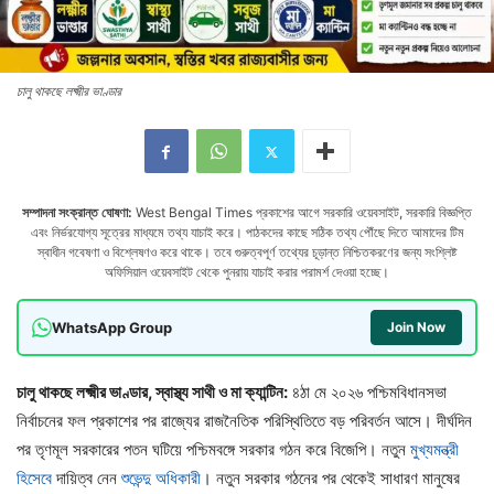
চালু থাকছে লক্ষ্মীর ভাণ্ডার
সম্পাদনা সংক্রান্ত ঘোষণা:
West Bengal Times প্রকাশের আগে সরকারি ওয়েবসাইট, সরকারি বিজ্ঞপ্তি
এবং নির্ভরযোগ্য সূত্রের মাধ্যমে তথ্য যাচাই করে। পাঠকদের কাছে সঠিক তথ্য পৌঁছে দিতে আমাদের টিম
স্বাধীন গবেষণা ও বিশ্লেষণও করে থাকে। তবে গুরুত্বপূর্ণ তথ্যের চূড়ান্ত নিশ্চিতকরণের জন্য সংশ্লিষ্ট
অফিসিয়াল ওয়েবসাইট থেকে পুনরায় যাচাই করার পরামর্শ দেওয়া হচ্ছে।
WhatsApp Group
Join Now
চালু থাকছে লক্ষ্মীর ভাণ্ডার, স্বাস্থ্য সাথী ও মা ক্যান্টিন:
৪ঠা মে ২০২৬ পশ্চিমবিধানসভা
নির্বাচনের ফল প্রকাশের পর রাজ্যের রাজনৈতিক পরিস্থিতিতে বড় পরিবর্তন আসে। দীর্ঘদিন
পর তৃণমূল সরকারের পতন ঘটিয়ে পশ্চিমবঙ্গে সরকার গঠন করে বিজেপি। নতুন
মুখ্যমন্ত্রী
হিসেবে
দায়িত্ব নেন
শুভেন্দু অধিকারী
। নতুন সরকার গঠনের পর থেকেই সাধারণ মানুষের