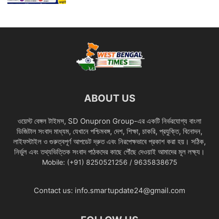
ABOUT US
ওয়েস্ট বেঙ্গল টাইমস, SD Onupron Group-এর একটি নির্ভরযোগ্য বাংলা
ডিজিটাল সংবাদ মাধ্যম, যেখানে পশ্চিমবঙ্গ, দেশ, শিক্ষা, চাকরি, প্রযুক্তি, বিনোদন,
লাইফস্টাইল ও গুরুত্বপূর্ণ আপডেট দ্রুত এবং নিরপেক্ষভাবে প্রকাশ করা হয়। সঠিক,
নির্ভুল এবং তথ্যভিত্তিক সংবাদ পাঠকদের কাছে পৌঁছে দেওয়াই আমাদের মূল লক্ষ্য।
Mobile: (+91) 8250521256 / 9635838675
Contact us:
info.smartupdate24@gmail.com