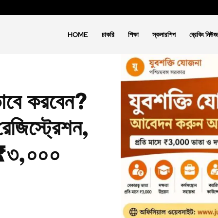
HOME
চাকরি
শিক্ষা
স্কলারশিপ
ব্রেকিং নিউজ
ভাবে করবেন?
েজিস্ট্রেশন,
ও ₹৩,০০০