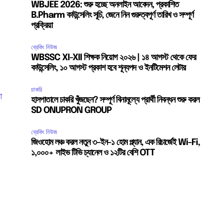
WBJEE 2026: শুরু হচ্ছে অনলাইন আবেদন, প্রকাশিত
B.Pharm কাউন্সেলিং সূচি, জেনে নিন গুরুত্বপূর্ণ তারিখ ও সম্পূর্ণ
প্রক্রিয়া
ব্রেকিং নিউজ
WBSSC XI-XII শিক্ষক নিয়োগ ২০২৬ | ১৪ আগস্ট থেকে ফের
কাউন্সেলিং, ১০ আগস্ট প্রকাশ হবে শূন্যপদ ও ইনটিমেশন লেটার
চাকরি
া
হাসপাতালে চাকরি খুঁজছেন? সম্পূর্ণ বিনামূল্যে প্রার্থী নিবন্ধন শুরু করল
SD ONUPRON GROUP
ব্রেকিং নিউজ
জিওহোম লঞ্চ করল নতুন ৩-ইন-১ হোম প্ল্যান, এক রিচার্জেই Wi-Fi,
১,০০০+ লাইভ টিভি চ্যানেল ও ১২টির বেশি OTT