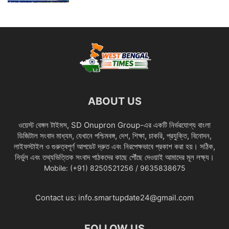
ABOUT US
ওয়েস্ট বেঙ্গল টাইমস, SD Onupron Group-এর একটি নির্ভরযোগ্য বাংলা
ডিজিটাল সংবাদ মাধ্যম, যেখানে পশ্চিমবঙ্গ, দেশ, শিক্ষা, চাকরি, প্রযুক্তি, বিনোদন,
লাইফস্টাইল ও গুরুত্বপূর্ণ আপডেট দ্রুত এবং নিরপেক্ষভাবে প্রকাশ করা হয়। সঠিক,
নির্ভুল এবং তথ্যভিত্তিক সংবাদ পাঠকদের কাছে পৌঁছে দেওয়াই আমাদের মূল লক্ষ্য।
Mobile: (+91) 8250521256 / 9635838675
Contact us:
info.smartupdate24@gmail.com
FOLLOW US