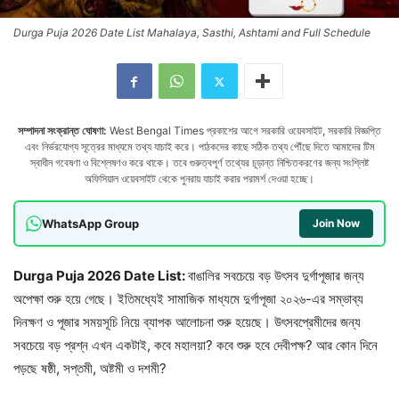
Durga Puja 2026 Date List Mahalaya, Sasthi, Ashtami and Full Schedule
সম্পাদনা সংক্রান্ত ঘোষণা:
West Bengal Times প্রকাশের আগে সরকারি ওয়েবসাইট, সরকারি বিজ্ঞপ্তি
এবং নির্ভরযোগ্য সূত্রের মাধ্যমে তথ্য যাচাই করে। পাঠকদের কাছে সঠিক তথ্য পৌঁছে দিতে আমাদের টিম
স্বাধীন গবেষণা ও বিশ্লেষণও করে থাকে। তবে গুরুত্বপূর্ণ তথ্যের চূড়ান্ত নিশ্চিতকরণের জন্য সংশ্লিষ্ট
অফিসিয়াল ওয়েবসাইট থেকে পুনরায় যাচাই করার পরামর্শ দেওয়া হচ্ছে।
WhatsApp Group
Join Now
Durga Puja 2026 Date List:
বাঙালির সবচেয়ে বড় উৎসব দুর্গাপূজার জন্য
অপেক্ষা শুরু হয়ে গেছে। ইতিমধ্যেই সামাজিক মাধ্যমে দুর্গাপূজা ২০২৬-এর সম্ভাব্য
দিনক্ষণ ও পূজার সময়সূচি নিয়ে ব্যাপক আলোচনা শুরু হয়েছে। উৎসবপ্রেমীদের জন্য
সবচেয়ে বড় প্রশ্ন এখন একটাই, কবে মহালয়া? কবে শুরু হবে দেবীপক্ষ? আর কোন দিনে
পড়ছে ষষ্ঠী, সপ্তমী, অষ্টমী ও দশমী?