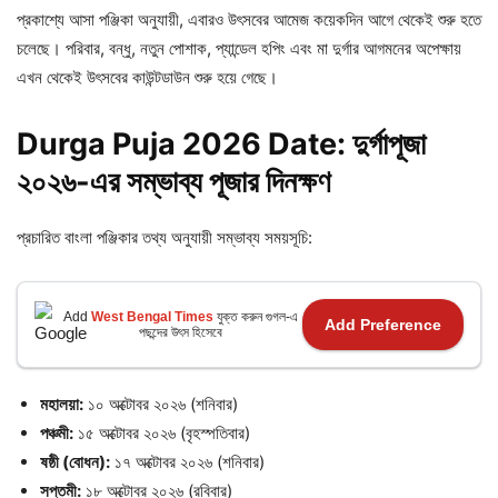
প্রকাশ্যে আসা পঞ্জিকা অনুযায়ী, এবারও উৎসবের আমেজ কয়েকদিন আগে থেকেই শুরু হতে
চলেছে। পরিবার, বন্ধু, নতুন পোশাক, প্যান্ডেল হপিং এবং মা দুর্গার আগমনের অপেক্ষায়
এখন থেকেই উৎসবের কাউন্টডাউন শুরু হয়ে গেছে।
Durga Puja 2026 Date: দুর্গাপূজা
২০২৬-
এর
সম্ভাব্য
পূজার
দিনক্ষণ
প্রচারিত বাংলা পঞ্জিকার তথ্য অনুযায়ী সম্ভাব্য সময়সূচি:
Add
West Bengal Times
যুক্ত করুন গুগল-এ
Add Preference
পছন্দের উৎস হিসেবে
মহালয়া:
১০ অক্টোবর ২০২৬ (শনিবার)
পঞ্চমী:
১৫ অক্টোবর ২০২৬ (বৃহস্পতিবার)
ষষ্ঠী (
বোধন):
১৭ অক্টোবর ২০২৬ (শনিবার)
সপ্তমী:
১৮ অক্টোবর ২০২৬ (রবিবার)