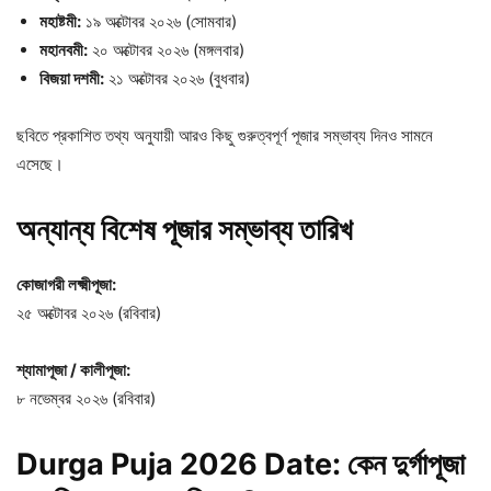
মহাষ্টমী:
১৯ অক্টোবর ২০২৬ (সোমবার)
মহানবমী:
২০ অক্টোবর ২০২৬ (মঙ্গলবার)
বিজয়া
দশমী:
২১ অক্টোবর ২০২৬ (বুধবার)
ছবিতে প্রকাশিত তথ্য অনুযায়ী আরও কিছু গুরুত্বপূর্ণ পূজার সম্ভাব্য দিনও সামনে
এসেছে।
অন্যান্য
বিশেষ
পূজার
সম্ভাব্য
তারিখ
কোজাগরী
লক্ষ্মীপূজা:
২৫ অক্টোবর ২০২৬ (রবিবার)
শ্যামাপূজা /
কালীপূজা:
৮ নভেম্বর ২০২৬ (রবিবার)
Durga Puja 2026 Date: কেন
দুর্গাপূজা