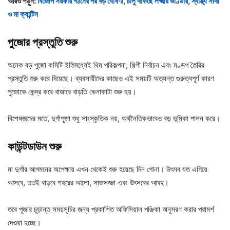
আরও পড়ুন:
বিজেপি সরকার গঠনের পর বড় ঘোষণা, চালু থাকছে লক্ষ্মীর ভাণ্ডার, স্বাস্থ্য সাথী
ও মা ক্যান্টিন
পুজোর
প্রস্তুতি
শুরু
অনেক বড় পুজো কমিটি ইতিমধ্যেই থিম পরিকল্পনা, শিল্পী নির্বাচন এবং মণ্ডপ তৈরির
প্রস্তুতি শুরু করে দিয়েছে। ব্যবসায়ীদের কাছেও এই সময়টি অত্যন্ত গুরুত্বপূর্ণ কারণ
পুজোকে কেন্দ্র করে বাজারে বাড়তি কেনাকাটা শুরু হয়।
বিশেষজ্ঞদের মতে, দুর্গাপূজা শুধু সাংস্কৃতিক নয়, অর্থনৈতিকভাবেও বড় ভূমিকা পালন করে।
কাউন্টডাউন
শুরু
মা দুর্গার আগমনের অপেক্ষায় এখন থেকেই শুরু হয়েছে দিন গোনা। উৎসব যত এগিয়ে
আসবে, ততই বাড়বে শহরের আলো, সাজসজ্জা এবং উৎসবের আবহ।
তবে পূজার চূড়ান্ত সময়সূচির জন্য প্রকাশিত অফিসিয়াল পঞ্জিকা অনুসরণ করার পরামর্শ
দেওয়া হচ্ছে।