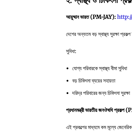
২.
স্বাস্থ্য
ও
চিকিৎসা
প্রকল
আয়ুষ্মান
ভারত (PM-JAY):
http:
দেশের অন্যতম বড় স্বাস্থ্য সুরক্ষা প্রকল
সুবিধা:
যোগ্য পরিবারকে স্বাস্থ্য বীমা সুবিধা
বড় চিকিৎসা ব্যয়ের সহায়তা
দরিদ্র পরিবারের জন্য চিকিৎসা সুরক্ষা
প্রধানমন্ত্রী
ভারতীয়
জনঔষধি
প্রকল্প
এই প্রকল্পের মাধ্যমে কম মূল্যে জেনেরিক