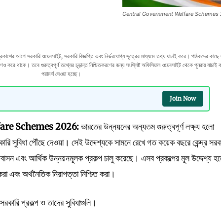
Central Government Welfare Schemes 20
 আগে সরকারি ওয়েবসাইট, সরকারি বিজ্ঞপ্তি এবং নির্ভরযোগ্য সূত্রের মাধ্যমে তথ্য যাচাই করে। পাঠকদের কাছে
 করে থাকে। তবে গুরুত্বপূর্ণ তথ্যের চূড়ান্ত নিশ্চিতকরণের জন্য সংশ্লিষ্ট অফিসিয়াল ওয়েবসাইট থেকে পুনরায় যাচাই 
পরামর্শ দেওয়া হচ্ছে।
Join Now
fare Schemes 2026:
ভারতের উন্নয়নের অন্যতম গুরুত্বপূর্ণ লক্ষ্য হলো
কারি সুবিধা পৌঁছে দেওয়া। সেই উদ্দেশ্যকে সামনে রেখে গত কয়েক বছরে কেন্দ্র সর
া, আবাসন এবং আর্থিক উন্নয়নমূলক প্রকল্প চালু করেছে। এসব প্রকল্পের মূল উদ্দেশ্য হ
করা এবং অর্থনৈতিক নিরাপত্তা নিশ্চিত করা।
ণ সরকারি প্রকল্প ও তাদের সুবিধাগুলি।