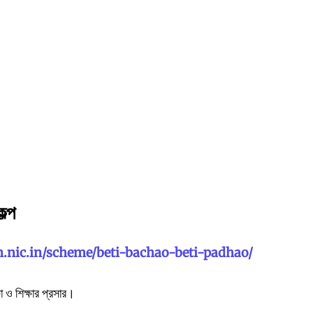
কল্প
n.nic.in/scheme/beti-bachao-beti-padhao/
ষা ও শিক্ষার প্রসার।