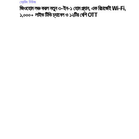
ব্রেকিং নিউজ
জিওহোম লঞ্চ করল নতুন ৩-ইন-১ হোম প্ল্যান, এক রিচার্জেই Wi-Fi,
১,০০০+ লাইভ টিভি চ্যানেল ও ১২টির বেশি OTT