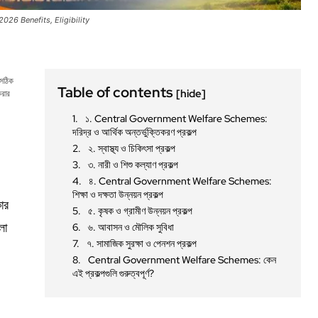
26 Benefits, Eligibility
 সঠিক
Table of contents
[hide]
করার
১. Central Government Welfare Schemes:
দরিদ্র ও আর্থিক অন্তর্ভুক্তিকরণ প্রকল্প
২. স্বাস্থ্য ও চিকিৎসা প্রকল্প
৩. নারী ও শিশু কল্যাণ প্রকল্প
৪. Central Government Welfare Schemes:
শিক্ষা ও দক্ষতা উন্নয়ন প্রকল্প
কার
৫. কৃষক ও গ্রামীণ উন্নয়ন প্রকল্প
লো
৬. আবাসন ও মৌলিক সুবিধা
৭. সামাজিক সুরক্ষা ও পেনশন প্রকল্প
Central Government Welfare Schemes: কেন
এই প্রকল্পগুলি গুরুত্বপূর্ণ?