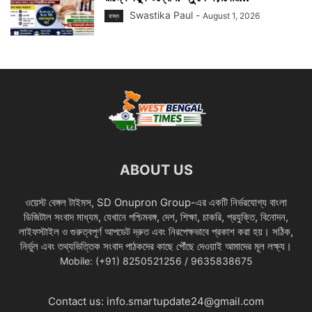
Swastika Paul
-
August 1, 2026
রাজ্য
ABOUT US
ওয়েস্ট বেঙ্গল টাইমস, SD Onupron Group-এর একটি নির্ভরযোগ্য বাংলা
ডিজিটাল সংবাদ মাধ্যম, যেখানে পশ্চিমবঙ্গ, দেশ, শিক্ষা, চাকরি, প্রযুক্তি, বিনোদন,
লাইফস্টাইল ও গুরুত্বপূর্ণ আপডেট দ্রুত এবং নিরপেক্ষভাবে প্রকাশ করা হয়। সঠিক,
নির্ভুল এবং তথ্যভিত্তিক সংবাদ পাঠকদের কাছে পৌঁছে দেওয়াই আমাদের মূল লক্ষ্য।
Mobile: (+91) 8250521256 / 9635838675
Contact us:
info.smartupdate24@gmail.com