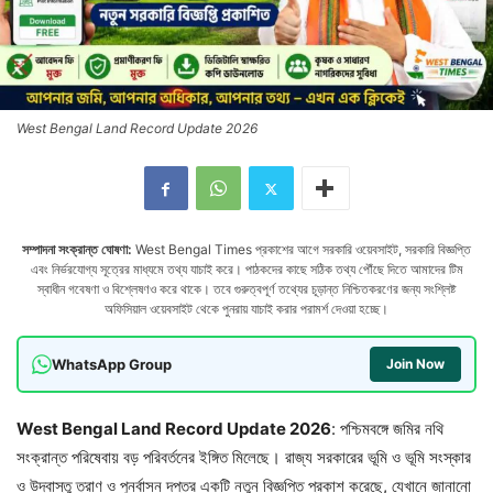
West Bengal Land Record Update 2026
সম্পাদনা সংক্রান্ত ঘোষণা:
West Bengal Times প্রকাশের আগে সরকারি ওয়েবসাইট, সরকারি বিজ্ঞপ্তি
এবং নির্ভরযোগ্য সূত্রের মাধ্যমে তথ্য যাচাই করে। পাঠকদের কাছে সঠিক তথ্য পৌঁছে দিতে আমাদের টিম
স্বাধীন গবেষণা ও বিশ্লেষণও করে থাকে। তবে গুরুত্বপূর্ণ তথ্যের চূড়ান্ত নিশ্চিতকরণের জন্য সংশ্লিষ্ট
অফিসিয়াল ওয়েবসাইট থেকে পুনরায় যাচাই করার পরামর্শ দেওয়া হচ্ছে।
WhatsApp Group
Join Now
West Bengal Land Record Update 2026
: পশ্চিমবঙ্গে জমির নথি
সংক্রান্ত পরিষেবায় বড় পরিবর্তনের ইঙ্গিত মিলেছে। রাজ্য সরকারের ভূমি ও ভূমি সংস্কার
ও উদ্বাস্তু ত্রাণ ও পুনর্বাসন দপ্তর একটি নতুন বিজ্ঞপ্তি প্রকাশ করেছে, যেখানে জানানো