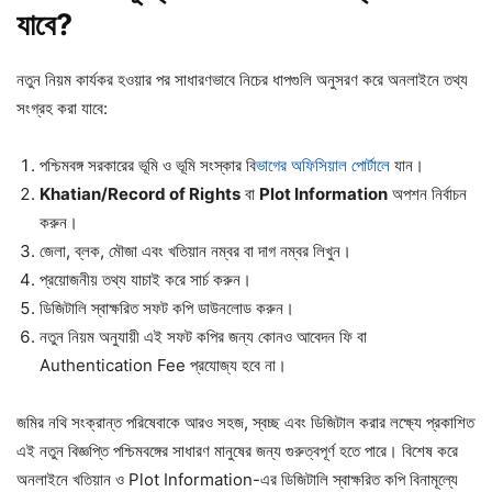
যাবে?
নতুন নিয়ম কার্যকর হওয়ার পর সাধারণভাবে নিচের ধাপগুলি অনুসরণ করে অনলাইনে তথ্য
সংগ্রহ করা যাবে:
পশ্চিমবঙ্গ সরকারের ভূমি ও ভূমি সংস্কার বি
ভাগের অফিসিয়াল পোর্টালে
যান।
Khatian/Record of Rights
বা
Plot Information
অপশন নির্বাচন
করুন।
জেলা, ব্লক, মৌজা এবং খতিয়ান নম্বর বা দাগ নম্বর লিখুন।
প্রয়োজনীয় তথ্য যাচাই করে সার্চ করুন।
ডিজিটালি স্বাক্ষরিত সফট কপি ডাউনলোড করুন।
নতুন নিয়ম অনুযায়ী এই সফট কপির জন্য কোনও আবেদন ফি বা
Authentication Fee প্রযোজ্য হবে না।
জমির নথি সংক্রান্ত পরিষেবাকে আরও সহজ, স্বচ্ছ এবং ডিজিটাল করার লক্ষ্যে প্রকাশিত
এই নতুন বিজ্ঞপ্তি পশ্চিমবঙ্গের সাধারণ মানুষের জন্য গুরুত্বপূর্ণ হতে পারে। বিশেষ করে
অনলাইনে খতিয়ান ও Plot Information-এর ডিজিটালি স্বাক্ষরিত কপি বিনামূল্যে