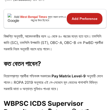
Add
West Bengal Times
যুক্ত করুন গুগল-এ
Add Preference
পছন্দের উৎস হিসেবে
বিজ্ঞপ্তি অনুযায়ী, আবেদনকারীর বয়স ২১ থেকে ৪০ বছরের মধ্যে হতে হবে। তফসিলি
জাতি (SC), তফসিলি উপজাতি (ST), OBC-A, OBC-B এবং PwBD প্রার্থীরা
সরকারি নিয়ম অনুযায়ী বয়সে ছাড় পাবেন।
কত
বেতন
পাবেন?
নিয়োগপ্রাপ্ত প্রার্থীরা পশ্চিমবঙ্গ সরকারের
Pay Matrix Level-9
অনুযায়ী বেতন
পাবেন। ROPA 2019 অনুসারে এই পে-লেভেলে মূল বেতনের পাশাপাশি বিভিন্ন
সরকারি ভাতা ও অন্যান্য সুবিধাও পাওয়া যাবে।
WBPSC ICDS Supervisor