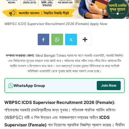
WBPSC ICDS Supervisor Recruitment 2026 (Female) Apply Now
সম্পাদনা সংক্রান্ত ঘোষণা:
West Bengal Times প্রকাশের আগে সরকারি ওয়েবসাইট, সরকারি বিজ্ঞপ্তি
এবং নির্ভরযোগ্য সূত্রের মাধ্যমে তথ্য যাচাই করে। পাঠকদের কাছে সঠিক তথ্য পৌঁছে দিতে আমাদের টিম
স্বাধীন গবেষণা ও বিশ্লেষণও করে থাকে। তবে গুরুত্বপূর্ণ তথ্যের চূড়ান্ত নিশ্চিতকরণের জন্য সংশ্লিষ্ট
অফিসিয়াল ওয়েবসাইট থেকে পুনরায় যাচাই করার পরামর্শ দেওয়া হচ্ছে।
WhatsApp Group
Join Now
WBPSC ICDS Supervisor Recruitment 2026 (Female):
পশ্চিমবঙ্গের সরকারি চাকরিপ্রার্থীদের জন্য সুখবর। পশ্চিমবঙ্গ পাবলিক সার্ভিস কমিশন
(WBPSC) নারী ও শিশু উন্নয়ন এবং সমাজকল্যাণ দপ্তরের অধীনে
ICDS
Supervisor (Female)
পদে নিয়োগের প্রাথমিক বিজ্ঞপ্তি প্রকাশ করেছে। দীর্ঘদিন