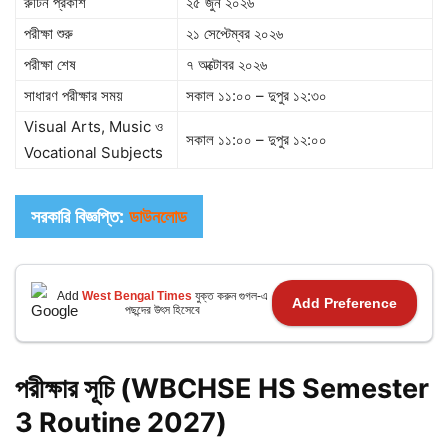
রুটিন প্রকাশ
২৫ জুন ২০২৬
পরীক্ষা শুরু
২১ সেপ্টেম্বর ২০২৬
পরীক্ষা শেষ
৭ অক্টোবর ২০২৬
সাধারণ পরীক্ষার সময়
সকাল ১১:০০ – দুপুর ১২:৩০
Visual Arts, Music ও
সকাল ১১:০০ – দুপুর ১২:০০
Vocational Subjects
সরকারি বিজ্ঞপ্তি:
ডাউনলোড
Add
West Bengal Times
যুক্ত করুন গুগল-এ
Add Preference
পছন্দের উৎস হিসেবে
পরীক্ষার
সূচি (WBCHSE HS Semester
3 Routine 2027)