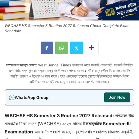
WBCHSE HS Semester 3 Routine 2027 Released Check Complete Exam
Schedule
সম্পাদনা সংক্রান্ত ঘোষণা:
West Bengal Times প্রকাশের আগে সরকারি ওয়েবসাইট, সরকারি বিজ্ঞপ্তি
এবং নির্ভরযোগ্য সূত্রের মাধ্যমে তথ্য যাচাই করে। পাঠকদের কাছে সঠিক তথ্য পৌঁছে দিতে আমাদের টিম
স্বাধীন গবেষণা ও বিশ্লেষণও করে থাকে। তবে গুরুত্বপূর্ণ তথ্যের চূড়ান্ত নিশ্চিতকরণের জন্য সংশ্লিষ্ট
অফিসিয়াল ওয়েবসাইট থেকে পুনরায় যাচাই করার পরামর্শ দেওয়া হচ্ছে।
WhatsApp Group
Join Now
WBCHSE HS Semester 3 Routine 2027 Released:
পশ্চিমবঙ্গ উচ্চ
মাধ্যমিক শিক্ষা সংসদ (WBCHSE) ২০২৭ সালের
উচ্চমাধ্যমিক Semester-III
Examination
-এর রুটিন প্রকাশ করেছে। বৃহস্পতিবার প্রকাশিত বিজ্ঞপ্তি অনুযায়ী,