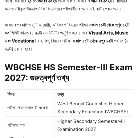
পরীক্ষা শুরু হবে
২১
সেপ্টেম্বর
২০২৬
থেকে এবং শেষ হবে
৭
অক্টোবর
২০২৬
। রাজ্যের
সমস্ত স্বীকৃত উচ্চমাধ্যমিক বিদ্যালয়ের পরীক্ষার্থীদের জন্য এই রুটিন প্রযোজ্য।
সংসদের প্রকাশিত সূচি অনুযায়ী, অধিকাংশ বিষয়ের পরীক্ষা
সকাল
১১টা
থেকে
দুপুর
১২টা
৩০
মিনিট
পর্যন্ত (১ ঘণ্টা ৩০ মিনিট) অনুষ্ঠিত হবে। তবে
Visual Arts, Music
এবং Vocational
-সহ কিছু বিষয়ের পরীক্ষা
সকাল
১১টা
থেকে
দুপুর
১২টা
পর্যন্ত (১
ঘণ্টা) নেওয়া হবে।
WBCHSE HS Semester-III Exam
2027:
গুরুত্বপূর্ণ
তথ্য
বিষয়
তথ্য
West Bengal Council of Higher
পরীক্ষা পরিচালনাকারী সংস্থা
Secondary Education (WBCHSE)
Higher Secondary Semester-III
পরীক্ষার নাম
Examination 2027