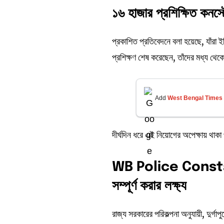
১৬
হাজার
প্রশিক্ষিত
কনস্
প্রকাশিত প্রতিবেদনে বলা হয়েছে, যাঁরা 
প্রশিক্ষণ শেষ করেছেন, তাঁদের মধ্য থেকে
Add
West Bengal Times
দীর্ঘদিন ধরে এই নিয়োগের অপেক্ষায় থাক
WB Police Constab
সম্পূর্ণ
করার
লক্ষ্য
রাজ্য সরকারের পরিকল্পনা অনুযায়ী, দুর্গ