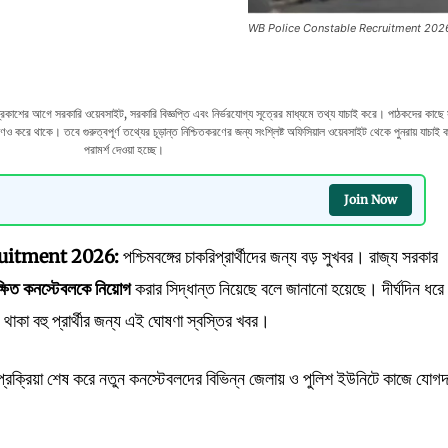
WB Police Constable Recruitment 202
 আগে সরকারি ওয়েবসাইট, সরকারি বিজ্ঞপ্তি এবং নির্ভরযোগ্য সূত্রের মাধ্যমে তথ্য যাচাই করে। পাঠকদের কাছে
 করে থাকে। তবে গুরুত্বপূর্ণ তথ্যের চূড়ান্ত নিশ্চিতকরণের জন্য সংশ্লিষ্ট অফিসিয়াল ওয়েবসাইট থেকে পুনরায় যাচাই 
পরামর্শ দেওয়া হচ্ছে।
Join Now
ruitment 2026:
পশ্চিমবঙ্গের চাকরিপ্রার্থীদের জন্য বড় সুখবর। রাজ্য সরকার
ক্ষিত
কনস্টেবলকে
নিয়োগ
করার সিদ্ধান্ত নিয়েছে বলে জানানো হয়েছে। দীর্ঘদিন ধরে
য় থাকা বহু প্রার্থীর জন্য এই ঘোষণা স্বস্তির খবর।
্রক্রিয়া শেষ করে নতুন কনস্টেবলদের বিভিন্ন জেলায় ও পুলিশ ইউনিটে কাজে যোগ