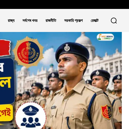
রাজ্য
সর্বশেষ খবর
রাজনীতি
সরকারি প্রকল্প
রেজাল্ট