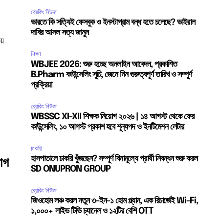
ব্রেকিং নিউজ
ভারতে কি সত্যিই ফেসবুক ও ইনস্টাগ্রাম বন্ধ হতে চলেছে? ভাইরাল
দাবির আসল সত্য জানুন
য়
শিক্ষা
WBJEE 2026: শুরু হচ্ছে অনলাইন আবেদন, প্রকাশিত
B.Pharm কাউন্সেলিং সূচি, জেনে নিন গুরুত্বপূর্ণ তারিখ ও সম্পূর্ণ
প্রক্রিয়া
ব্রেকিং নিউজ
WBSSC XI-XII শিক্ষক নিয়োগ ২০২৬ | ১৪ আগস্ট থেকে ফের
কাউন্সেলিং, ১০ আগস্ট প্রকাশ হবে শূন্যপদ ও ইনটিমেশন লেটার
চাকরি
হাসপাতালে চাকরি খুঁজছেন? সম্পূর্ণ বিনামূল্যে প্রার্থী নিবন্ধন শুরু করল
়োগ
SD ONUPRON GROUP
ব্রেকিং নিউজ
জিওহোম লঞ্চ করল নতুন ৩-ইন-১ হোম প্ল্যান, এক রিচার্জেই Wi-Fi,
১,০০০+ লাইভ টিভি চ্যানেল ও ১২টির বেশি OTT