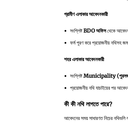
গ্রামীণ
এলাকার
আবেদনকারী
সংশ্লিষ্ট
BDO
অফিস
থেকে আবেদন
ফর্ম পূরণ করে প্রয়োজনীয় নথিসহ জ
শহর
এলাকার
আবেদনকারী
সংশ্লিষ্ট
Municipality (
পুরস
প্রয়োজনীয় নথি যাচাইয়ের পর আবে
কী
কী
নথি
লাগতে
পারে?
আবেদনের সময় সাধারণত নিচের নথিগুল