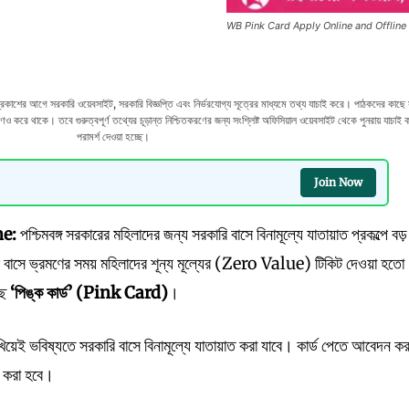
WB Pink Card Apply Online and Offline
 আগে সরকারি ওয়েবসাইট, সরকারি বিজ্ঞপ্তি এবং নির্ভরযোগ্য সূত্রের মাধ্যমে তথ্য যাচাই করে। পাঠকদের কাছে
 করে থাকে। তবে গুরুত্বপূর্ণ তথ্যের চূড়ান্ত নিশ্চিতকরণের জন্য সংশ্লিষ্ট অফিসিয়াল ওয়েবসাইট থেকে পুনরায় যাচাই 
পরামর্শ দেওয়া হচ্ছে।
Join Now
ne:
পশ্চিমবঙ্গ সরকারের মহিলাদের জন্য সরকারি বাসে বিনামূল্যে যাতায়াত প্রকল্পে বড়
বাসে ভ্রমণের সময় মহিলাদের শূন্য মূল্যের (Zero Value) টিকিট দেওয়া হত
্ছে
‘
পিঙ্ক
কার্ড’ (Pink Card)
।
েখিয়েই ভবিষ্যতে সরকারি বাসে বিনামূল্যে যাতায়াত করা যাবে। কার্ড পেতে আবেদন ক
ু করা হবে।