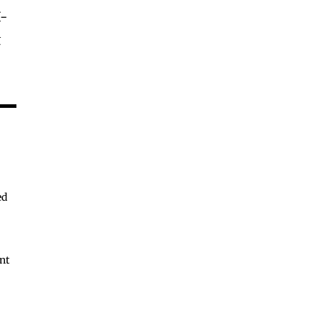
I-
ই
ed
nt