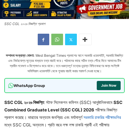
SSC CGL ২০২৬ বিজ্ঞপ্তি প্রকাশ
সম্পাদনা সংক্রান্ত ঘোষণা:
West Bengal Times প্রকাশের আগে সরকারি ওয়েবসাইট, সরকারি বিজ্ঞপ্তি
এবং নির্ভরযোগ্য সূত্রের মাধ্যমে তথ্য যাচাই করে। পাঠকদের কাছে সঠিক তথ্য পৌঁছে দিতে আমাদের টিম
স্বাধীন গবেষণা ও বিশ্লেষণও করে থাকে। তবে গুরুত্বপূর্ণ তথ্যের চূড়ান্ত নিশ্চিতকরণের জন্য সংশ্লিষ্ট
অফিসিয়াল ওয়েবসাইট থেকে পুনরায় যাচাই করার পরামর্শ দেওয়া হচ্ছে।
WhatsApp Group
Join Now
SSC CGL ২০২৬ বিজ্ঞপ্তি
: স্টাফ সিলেকশন কমিশন (SSC) আনুষ্ঠানিকভাবে
SSC
Combined Graduate Level (SSC CGL) 2026
পরীক্ষার বিজ্ঞপ্তি
প্রকাশ করেছে। ভারতের অন্যতম জনপ্রিয় এবং মর্যাদাপূর্ণ
সরকারি চাকরির পরীক্ষাগুলির
মধ্যে SSC CGL অন্যতম। প্রতি বছর লক্ষ লক্ষ চাকরি প্রার্থী এই পরীক্ষায়