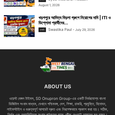
August 1, 2026
খড়গপুরে আদিত্য বিড়লা গ্রুপে নিয়োগের দাবি | ITI ও
ডিপ্লোমা প্রার্থীদের...
Swastika Paul
-
July 29, 2026
চাকরি
ABOUT US
ওয়েস্ট বেঙ্গল টাইমস, SD Onupron Group-এর একটি নির্ভরযোগ্য বাংলা
ডিজিটাল সংবাদ মাধ্যম, যেখানে পশ্চিমবঙ্গ, দেশ, শিক্ষা, চাকরি, প্রযুক্তি, বিনোদন,
লাইফস্টাইল ও গুরুত্বপূর্ণ আপডেট দ্রুত এবং নিরপেক্ষভাবে প্রকাশ করা হয়। সঠিক,
নির্ভুল এবং তথ্যভিত্তিক সংবাদ পাঠকদের কাছে পৌঁছে দেওয়াই আমাদের মূল লক্ষ্য।