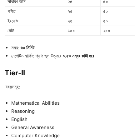
সাধারণ জ্ঞান
২৫
৫০
গণিত
২৫
৫০
ইংরেজি
২৫
৫০
মোট
১০০
২০০
সময়:
৬০ মিনিট
নেগেটিভ মার্কিং: প্রতি ভুল উত্তরে
০.৫০ নম্বর কাটা হবে
Tier-II
বিষয়সমূহ:
Mathematical Abilities
Reasoning
English
General Awareness
Computer Knowledge