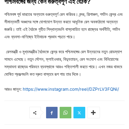
পশ্চিমবঙ্গের
জন্য
কেন
গুরুত্বপূর্ণ
এই
বৈঠক?
পশ্চিমবঙ্গ পূর্ব ভারতের অন্যতম গুরুত্বপূর্ণ রেল করিডর। বন্দর, শিল্পাঞ্চল, পর্যটন কেন্দ্র এবং
সীমান্তবর্তী অঞ্চলের সঙ্গে যোগাযোগ উন্নত করতে আধুনিক রেল অবকাঠামো অত্যন্ত
জরুরি। তাই এই বৈঠকে গৃহীত সিদ্ধান্তগুলি বাস্তবায়িত হলে রাজ্যের অর্থনীতি, পর্যটন
এবং ব্যবসা-বাণিজ্যে ইতিবাচক প্রভাব পড়তে পারে।
রেলমন্ত্রী ও মুখ্যমন্ত্রীর বৈঠককে কেন্দ্র করে পশ্চিমবঙ্গের রেল উন্নয়নের নতুন রোডম্যাপ
সামনে এসেছে। নতুন স্টেশন, ফ্লাইওভার, বিদ্যুতায়ন, রেল সংযোগ এবং বিনিয়োগের
সম্ভাবনা রাজ্যের পরিবহন ব্যবস্থাকে আরও শক্তিশালী করতে পারে। এখন নজর থাকবে
ঘোষিত প্রকল্পগুলি কত দ্রুত বাস্তবে রূপ পায় তার দিকে।
আরও জানুন:
https://www.instagram.com/reel/DZPrLV3FQNi/