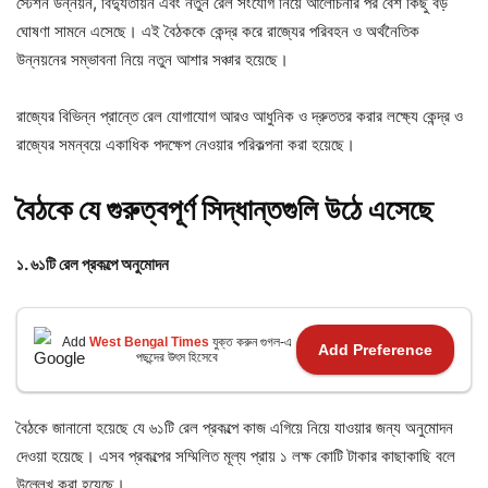
স্টেশন উন্নয়ন, বিদ্যুতায়ন এবং নতুন রেল সংযোগ নিয়ে আলোচনার পর বেশ কিছু বড়
ঘোষণা সামনে এসেছে। এই বৈঠককে কেন্দ্র করে রাজ্যের পরিবহন ও অর্থনৈতিক
উন্নয়নের সম্ভাবনা নিয়ে নতুন আশার সঞ্চার হয়েছে।
রাজ্যের বিভিন্ন প্রান্তে রেল যোগাযোগ আরও আধুনিক ও দ্রুততর করার লক্ষ্যে কেন্দ্র ও
রাজ্যের সমন্বয়ে একাধিক পদক্ষেপ নেওয়ার পরিকল্পনা করা হয়েছে।
বৈঠকে
যে
গুরুত্বপূর্ণ
সিদ্ধান্তগুলি
উঠে
এসেছে
১.
৬১টি
রেল
প্রকল্পে
অনুমোদন
Add
West Bengal Times
যুক্ত করুন গুগল-এ
Add Preference
পছন্দের উৎস হিসেবে
বৈঠকে জানানো হয়েছে যে ৬১টি রেল প্রকল্পে কাজ এগিয়ে নিয়ে যাওয়ার জন্য অনুমোদন
দেওয়া হয়েছে। এসব প্রকল্পের সম্মিলিত মূল্য প্রায় ১ লক্ষ কোটি টাকার কাছাকাছি বলে
উল্লেখ করা হয়েছে।