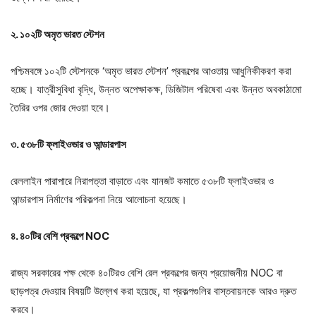
২.
১০২টি
অমৃত
ভারত
স্টেশন
পশ্চিমবঙ্গে ১০২টি স্টেশনকে ‘অমৃত ভারত স্টেশন’ প্রকল্পের আওতায় আধুনিকীকরণ করা
হচ্ছে। যাত্রীসুবিধা বৃদ্ধি, উন্নত অপেক্ষাকক্ষ, ডিজিটাল পরিষেবা এবং উন্নত অবকাঠামো
তৈরির ওপর জোর দেওয়া হবে।
৩.
৫৩৮টি
ফ্লাইওভার
ও
আন্ডারপাস
রেললাইন পারাপারে নিরাপত্তা বাড়াতে এবং যানজট কমাতে ৫৩৮টি ফ্লাইওভার ও
আন্ডারপাস নির্মাণের পরিকল্পনা নিয়ে আলোচনা হয়েছে।
৪.
৪০টির
বেশি
প্রকল্পে NOC
রাজ্য সরকারের পক্ষ থেকে ৪০টিরও বেশি রেল প্রকল্পের জন্য প্রয়োজনীয় NOC বা
ছাড়পত্র দেওয়ার বিষয়টি উল্লেখ করা হয়েছে, যা প্রকল্পগুলির বাস্তবায়নকে আরও দ্রুত
করবে।