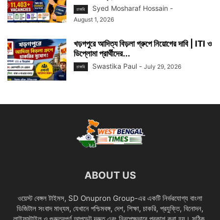
Syed Mosharaf Hossain
-
চাকরি
August 1, 2026
খড়গপুরে আদিত্য বিড়লা গ্রুপে নিয়োগের দাবি | ITI ও
ডিপ্লোমা প্রার্থীদের...
Swastika Paul
-
July 29, 2026
চাকরি
ABOUT US
ওয়েস্ট বেঙ্গল টাইমস, SD Onupron Group-এর একটি নির্ভরযোগ্য বাংলা
ডিজিটাল সংবাদ মাধ্যম, যেখানে পশ্চিমবঙ্গ, দেশ, শিক্ষা, চাকরি, প্রযুক্তি, বিনোদন,
লাইফস্টাইল ও গুরুত্বপূর্ণ আপডেট দ্রুত এবং নিরপেক্ষভাবে প্রকাশ করা হয়। সঠিক,