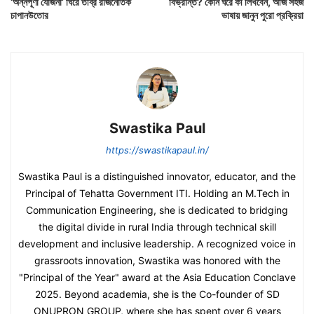
‘অন্নপূর্ণা যোজনা’ ঘিরে তীব্র রাজনৈতিক
বিভ্রান্ত? কোন ঘরে কী লিখবেন, আজ সহজ
চাপানউতোর
ভাষায় জানুন পুরো প্রক্রিয়া
Swastika Paul
https://swastikapaul.in/
Swastika Paul is a distinguished innovator, educator, and the
Principal of Tehatta Government ITI. Holding an M.Tech in
Communication Engineering, she is dedicated to bridging
the digital divide in rural India through technical skill
development and inclusive leadership. A recognized voice in
grassroots innovation, Swastika was honored with the
"Principal of the Year" award at the Asia Education Conclave
2025. Beyond academia, she is the Co-founder of SD
ONUPRON GROUP, where she has spent over 6 years