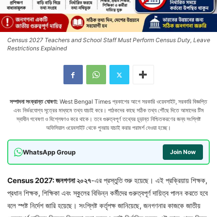
Census 2027 Teachers and School Staff Must Perform Census Duty, Leave
Restrictions Explained
সম্পাদনা সংক্রান্ত ঘোষণা:
West Bengal Times প্রকাশের আগে সরকারি ওয়েবসাইট, সরকারি বিজ্ঞপ্তি
এবং নির্ভরযোগ্য সূত্রের মাধ্যমে তথ্য যাচাই করে। পাঠকদের কাছে সঠিক তথ্য পৌঁছে দিতে আমাদের টিম
স্বাধীন গবেষণা ও বিশ্লেষণও করে থাকে। তবে গুরুত্বপূর্ণ তথ্যের চূড়ান্ত নিশ্চিতকরণের জন্য সংশ্লিষ্ট
অফিসিয়াল ওয়েবসাইট থেকে পুনরায় যাচাই করার পরামর্শ দেওয়া হচ্ছে।
WhatsApp Group
Join Now
Census 2027:
জনগণনা
২০২৭
-এর প্রস্তুতি শুরু হয়েছে। এই প্রক্রিয়ায় শিক্ষক,
প্রধান শিক্ষক, শিক্ষিকা এবং স্কুলের বিভিন্ন কর্মীদের গুরুত্বপূর্ণ দায়িত্ব পালন করতে হবে
বলে স্পষ্ট নির্দেশ জারি হয়েছে। সংশ্লিষ্ট কর্তৃপক্ষ জানিয়েছে, জনগণনার কাজকে জাতীয়