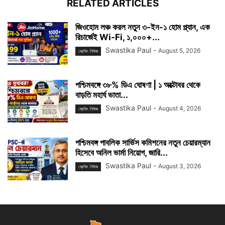
RELATED ARTICLES
জিওহোম লঞ্চ করল নতুন ৩-ইন-১ হোম প্ল্যান, এক
রিচার্জেই Wi-Fi, ১,০০০+...
Swastika Paul
-
August 5, 2026
ব্রেকিং নিউজ
পশ্চিমবঙ্গে ৩৮% ডিএ ঘোষণা | ১ অক্টোবর থেকে
বাড়তি মহার্ঘ ভাতা...
Swastika Paul
-
August 4, 2026
ব্রেকিং নিউজ
পশ্চিমবঙ্গ পাবলিক সার্ভিস কমিশনের নতুন চেয়ারম্যান
হিসেবে অনিল ভার্মা নিয়োগ, জারি...
Swastika Paul
-
August 3, 2026
ব্রেকিং নিউজ