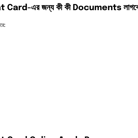
Card-এর জন্য কী কী Documents লাগব
ারে: