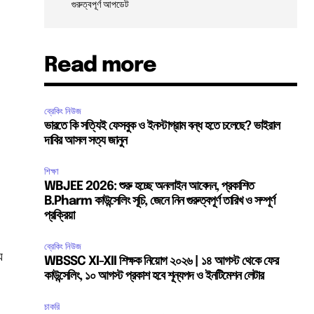
গুরুত্বপূর্ণ আপডেট
Read more
ব্রেকিং নিউজ
ভারতে কি সত্যিই ফেসবুক ও ইনস্টাগ্রাম বন্ধ হতে চলেছে? ভাইরাল
দাবির আসল সত্য জানুন
শিক্ষা
WBJEE 2026: শুরু হচ্ছে অনলাইন আবেদন, প্রকাশিত
B.Pharm কাউন্সেলিং সূচি, জেনে নিন গুরুত্বপূর্ণ তারিখ ও সম্পূর্ণ
প্রক্রিয়া
ব্রেকিং নিউজ
য
WBSSC XI-XII শিক্ষক নিয়োগ ২০২৬ | ১৪ আগস্ট থেকে ফের
কাউন্সেলিং, ১০ আগস্ট প্রকাশ হবে শূন্যপদ ও ইনটিমেশন লেটার
চাকরি