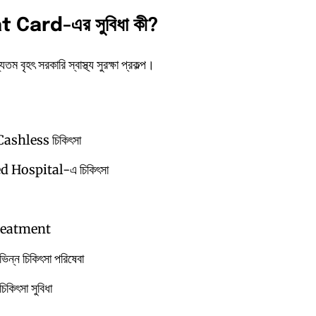
Card-এর সুবিধা কী?
ৎ সরকারি স্বাস্থ্য সুরক্ষা প্রকল্প।
্ত Cashless চিকিৎসা
ed Hospital-এ চিকিৎসা
reatment
িভিন্ন চিকিৎসা পরিষেবা
চিকিৎসা সুবিধা