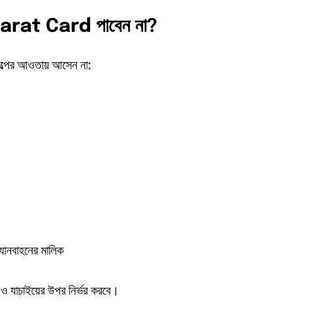
rat Card পাবেন না?
কল্পের আওতায় আসেন না:
 যানবাহনের মালিক
েস ও যাচাইয়ের উপর নির্ভর করবে।