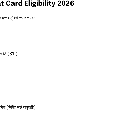
Card Eligibility 2026
রকল্পের সুবিধা পেতে পারেন:
পজাতি (ST)
ক (নির্দিষ্ট শর্ত অনুযায়ী)