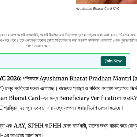
Ayushman Bharat Card KYC
 আগে সরকারি ওয়েবসাইট, সরকারি বিজ্ঞপ্তি এবং নির্ভরযোগ্য সূত্রের মাধ্যমে তথ্য যাচাই করে। পাঠকদের কাছে
 করে থাকে। তবে গুরুত্বপূর্ণ তথ্যের চূড়ান্ত নিশ্চিতকরণের জন্য সংশ্লিষ্ট অফিসিয়াল ওয়েবসাইট থেকে পুনরায় যাচাই 
পরামর্শ দেওয়া হচ্ছে।
Join Now
YC 2026:
পশ্চিমবঙ্গে Ayushman Bharat Pradhan Mantri J
ক্রিয়া দ্রুত এগোচ্ছে। রাজ্যের স্বাস্থ্য ও পরিবার কল্যাণ দপ্তরের নির্দ
ushman Bharat Card-এর জন্য Beneficiary Verification ও eK
C প্রক্রিয়া ২৫ জুন ২০২৬-এর মধ্যে সম্পন্ন করার নির্দেশ দেওয়া হয়েছে।
ুক্ত এবং AAY, SPHH বা PHH রেশন কার্ডধারী, তাদের তথ্য যাচাই করে যোগ্
র আওতায় আনা হবে।