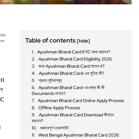
 সঠিক
Table of contents
[hide]
করার
Ayushman Bharat Card KYC কারা করবেন?
Ayushman Bharat Card Eligibility 2026
কারা Ayushman Bharat Card পাবেন না?
Ayushman Bharat Card-এর সুবিধা কী?
an
প্রধান সুবিধাসমূহ
Ayushman Bharat Card-এর জন্য কী কী
েশ
Documents লাগবে?
YC
Ayushman Bharat Card Online Apply Process
Offline Apply Process
Ayushman Bharat Card Download কীভাবে
করবেন?
য
গুরুত্বপূর্ণ ওয়েবসাইট
West Bengal Ayushman Bharat Card 2026: